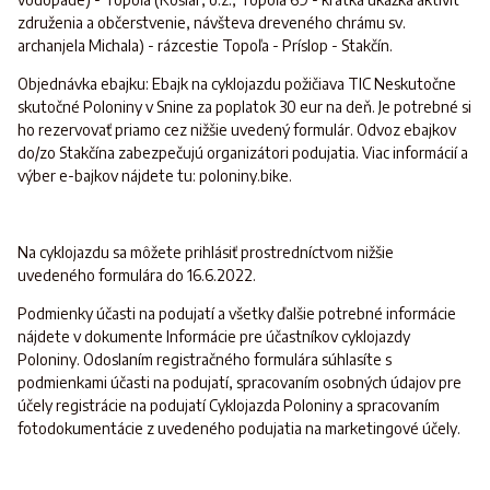
združenia a občerstvenie, návšteva dreveného chrámu sv.
archanjela Michala) - rázcestie Topoľa - Príslop - Stakčín.
Objednávka ebajku: Ebajk na cyklojazdu požičiava TIC Neskutočne
skutočné Poloniny v Snine za poplatok 30 eur na deň. Je potrebné si
ho rezervovať priamo cez nižšie uvedený formulár. Odvoz ebajkov
do/zo Stakčína zabezpečujú organizátori podujatia. Viac informácií a
výber e-bajkov nájdete tu: poloniny.bike.
Na cyklojazdu sa môžete prihlásiť prostredníctvom nižšie
uvedeného formulára do 16.6.2022.
Podmienky účasti na podujatí a všetky ďalšie potrebné informácie
nájdete v dokumente Informácie pre účastníkov cyklojazdy
Poloniny. Odoslaním registračného formulára súhlasíte s
podmienkami účasti na podujatí, spracovaním osobných údajov pre
účely registrácie na podujatí Cyklojazda Poloniny a spracovaním
fotodokumentácie z uvedeného podujatia na marketingové účely.