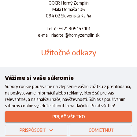
OOCR Horný Zemplín
Malá Domaša 106
094 02 Slovenská Kajňa
tel. č.
: +421 905 147 101
e-mail: riaditel@hornyzemplin.sk
Užitočné odkazy
Dokumenty
Aplikácia
Vážime si vaše súkromie
Súbory cookie používame na zlepšenie vášho zážitku z prehliadania,
na poskytovanie informácií alebo reklamy, ktoré sú pre vás
relevantné, a na analýzu našej návštevnosti. Súhlas s používaním
súborov cookie vyjadríte kliknutím na tlačidlo 'Prijať všetko'.
Realizované s finančnou podporou
Ministerstva cestovného ruchu a
PRIJAŤ VŠETKO
športu
Slovenskej republiky
Copyright © 2021 OOCR HZ.
Všetky práva vyhradené.
PRISPÔSOBIŤ
Created with
by
www.wici.sk
ODMIETNUŤ