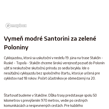
Vymeň modré Santorini za zelené
Poloniny
Cyklojazdou, ktorá sa uskutoční v nedeľu 19. júna na trase Stakčín -
Ruské - Topoľa - Stakčín chceme širokú verejnosť pozvať do Polonín
užiť si neskutočne skutočnú prírodu zo sedla bicykla. Ide o
nesúťažnú cyklojazdu bez spoločného štartu, ktorá je určená pre
cyklistov nad 18 rokov. Počet účastníkov je obmedzený na 20.
Štartovať budeme v Stakčíne. Dĺžka trasy predstavuje spolu 50
kilometrov s prevýšením 970 metrov, vedie po cestných
komunikáciách a nespevnených cestách. Pre každého