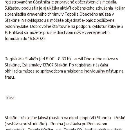
registrovaného účastníka je pripravené občerstvenie a medaila.
Súčasťou podujatia je aj ukážka aktivít občianskeho združenia Košiar
a prehliadka dreveného chrámu v Topoli a Obecného múzea v
Stakčíne. Na cyklojazdu si môžete objednať e-bajk z požičovne
poloniny.bike. Dobrovoľné štartovné na podporu cykloturistiky je 3
€. Prihlásiť sa môžete prostredníctvom nižšie zverejneného
formulára do 16.6.2022.
Registrácia Stakčín (od 8:00 - 8:30 h) - areál Obecného múzea v
Stakčíne, Čsl. armády 137/67 Stakčín. Po registrácii nás čaká
obhliadka múzea so sprievodcom a následne individuálny nástup na
trasu.
Trasa:
Stakčín - rázcestie Jalová (nástup na okruh popri VD Starina) - Ruské
(zastávka pri studničke) - Runina (zastávka pri Runinskom
vodopáde) - Topoľa (Košiar, o.z., Topoľa 69 - krátka ukážka aktivít