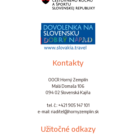
Kontakty
OOCR Horný Zemplín
Malá Domaša 106
094 02 Slovenská Kajňa
tel. č.
: +421 905 147 101
e-mail: riaditel@hornyzemplin.sk
Užitočné odkazy