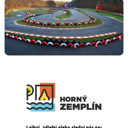
Lajkuj, zdieľaj alebo sleduj nás na: