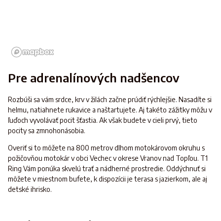
Pre adrenalínových nadšencov
Rozbúši sa vám srdce, krv v žilách začne prúdiť rýchlejšie. Nasadíte si
helmu, natiahnete rukavice a naštartujete. Aj takéto zážitky môžu v
ľuďoch vyvolávať pocit šťastia. Ak však budete v cieli prvý, tieto
pocity sa zmnohonásobia.
Overiť si to môžete na 800 metrov dlhom motokárovom okruhu s
požičovňou motokár v obci Vechec v okrese Vranov nad Topľou. T1
Ring Vám ponúka skvelú trať a nádherné prostredie. Oddýchnuť si
môžete v miestnom bufete, k dispozícii je terasa s jazierkom, ale aj
detské ihrisko.