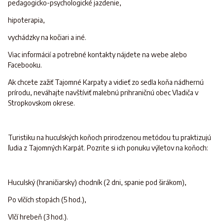
pedagogicko-psychologické jazdenie,
hipoterapia,
vychádzky na kočiari a iné.
Viac informácií a potrebné kontakty nájdete na webe alebo
Facebooku.
Ak chcete zažiť Tajomné Karpaty a vidieť zo sedla koňa nádhernú
prírodu, neváhajte navštíviť malebnú prihraničnú obec Vladiča v
Stropkovskom okrese.
Turistiku na huculských koňoch prirodzenou metódou tu praktizujú
ľudia z Tajomných Karpát. Pozrite si ich ponuku výletov na koňoch:
Huculský (hraničiarsky) chodník (2 dni, spanie pod širákom),
Po vlčích stopách (5 hod.),
Vlčí hrebeň (3 hod.).