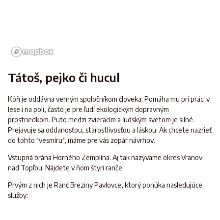
Tátoš, pejko či hucul
Kôň je oddávna verným spoločníkom človeka. Pomáha mu pri práci v
lese i na poli, často je pre ľudí ekologickým dopravným
prostriedkom. Puto medzi zvieracím a ľudským svetom je silné.
Prejavuje sa oddanosťou, starostlivosťou a láskou. Ak chcete nazrieť
do tohto "vesmíru", máme pre vás zopár návrhov.
Vstupná brána Horného Zemplína. Aj tak nazývame okres Vranov
nad Topľou. Nájdete v ňom štyri ranče.
Prvým z nich je Ranč Breziny Pavlovce, ktorý ponúka nasledujúce
služby: