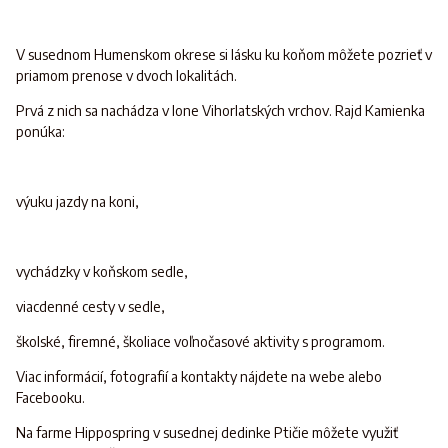
V susednom Humenskom okrese si lásku ku koňom môžete pozrieť v
priamom prenose v dvoch lokalitách.
Prvá z nich sa nachádza v lone Vihorlatských vrchov. Rajd Kamienka
ponúka:
výuku jazdy na koni,
vychádzky v koňskom sedle,
viacdenné cesty v sedle,
školské, firemné, školiace voľnočasové aktivity s programom.
Viac informácií, fotografií a kontakty nájdete na webe alebo
Facebooku.
Na farme Hippospring v susednej dedinke Ptičie môžete využiť