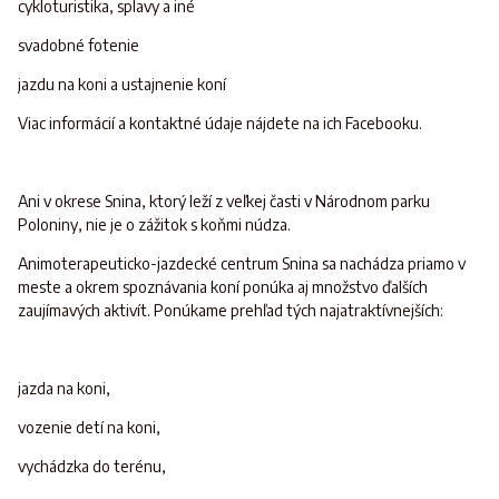
cykloturistika, splavy a iné
svadobné fotenie
jazdu na koni a ustajnenie koní
Viac informácií a kontaktné údaje nájdete na ich Facebooku.
Ani v okrese Snina, ktorý leží z veľkej časti v Národnom parku
Poloniny, nie je o zážitok s koňmi núdza.
Animoterapeuticko-jazdecké centrum Snina sa nachádza priamo v
meste a okrem spoznávania koní ponúka aj množstvo ďalších
zaujímavých aktivít. Ponúkame prehľad tých najatraktívnejších:
jazda na koni,
vozenie detí na koni,
vychádzka do terénu,