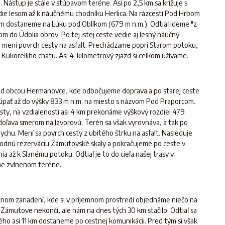
a. Nástup je stále v stúpavom teréne. Asi po 2,5 km sa križuje s
ie lesom až k náučnému chodníku Herlica. Na rázcestí Pod Hrbom
ním dostaneme na Lúku pod Oblíkom (679 m n.m.). Odtiaľ ideme "z
 do Údolia obrov. Po tej istej ceste vedie aj lesný náučný
sa mení povrch cesty na asfalt. Prechádzame popri Starom potoku,
ukorelliho chatu. Asi 4-kilometrový zjazd si celkom užívame.
nad obcou Hermanovce, kde odbočujeme doprava a po starej ceste
pať až do výšky 833 m n.m. na miesto s názvom Pod Praporcom.
cesty, na vzdialenosti asi 4 km prekonáme výškový rozdiel 479
doľava smerom na Javorovú. Terén sa však vyrovnáva, a tak po
ychu. Mení sa povrch cesty z ubitého štrku na asfalt. Nasleduje
rodnú rezerváciu Zámutovské skaly a pokračujeme po ceste v
a až k Slanému potoku. Odtiaľ je to do cieľa našej trasy v
ne zvlnenom teréne.
nom zariadení, kde si v príjemnom prostredí objednáme niečo na
Zámutove nekončí, ale nám na dnes tých 30 km stačilo. Odtiaľ sa
ho asi 11 km dostaneme po cestnej komunikácii. Pred tým si však