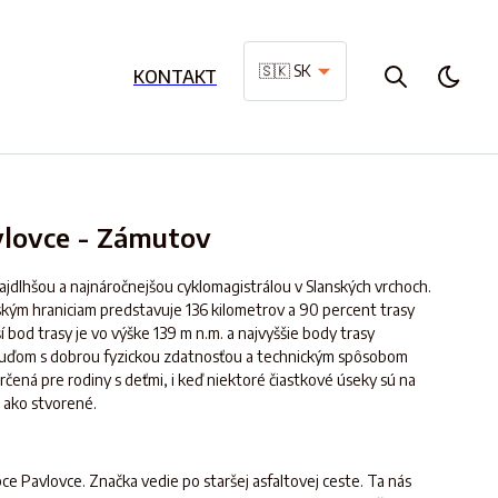
🇸🇰 SK
KONTAKT
vlovce - Zámutov
ajdlhšou a najnáročnejšou cyklomagistrálou v Slanských vrchoch.
rským hraniciam predstavuje 136 kilometrov a 90 percent trasy
í bod trasy je vo výške 139 m n.m. a najvyššie body trasy
ľuďom s dobrou fyzickou zdatnosťou a technickým spôsobom
určená pre rodiny s deťmi, i keď niektoré čiastkové úseky sú na
 ako stvorené.
bce Pavlovce. Značka vedie po staršej asfaltovej ceste. Ta nás