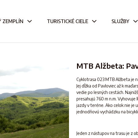
 ZEMPLÍN
TURISTICKÉ CIELE
SLUŽBY
MTB Alžbeta: Pa
Cyklotrasa 023 MTB Alžbeta je n
Jej dĺžka od Pavloviec až k maďa
vedie po lesných cestách. Najnižš
presahujú 760 m n.m. Vyhovuje 
jazdy v teréne. Ako celok nie je 
jednodňovú vychádzku na bicykli
Jeden z nástupov na trasu je z o