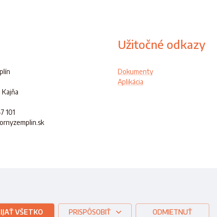
Užitočné odkazy
lín
Dokumenty
Aplikácia
 Kajňa
47 101
hornyzemplin.sk
ej republiky
IJAŤ VŠETKO
PRISPÔSOBIŤ
ODMIETNUŤ