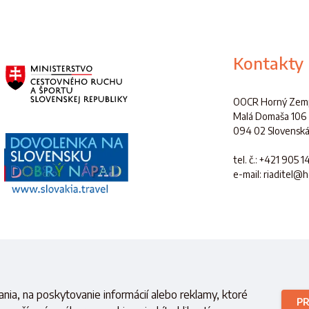
Kontakty
OOCR Horný Zemp
Malá Domaša 106
094 02 Slovenská
tel. č.
: +421 905 1
e-mail: riaditel@
é s finančnou podporou
Ministerstva cestovného ruchu a športu
Slovensk
nia, na poskytovanie informácií alebo reklamy, ktoré
PR
Copyright © 2021 OOCR HZ.
Všetky práva vyhradené.