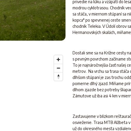
privedie na lúku a vzápätí do les
modrou cyklotrasou. Chodník ved
sa stáča, v miernom stúpaní sa 
kopca" po spevnenej ceste smerom
chodník Telekia. V Údolí obrov 
Hermanovských skalách, míňame K
Dostali sme sa na Krížne cesty 
s pevným povrchom začíname stú
To je najnáročnejšia časť našej 
metrov. Na vrchu sa trasa stáča 
dlhšom stúpaní je zas trochu odd
pomerne dlhý zjazd. Míňame prí
dlhom zjazde bez potreby šliapani
Zámutove už iba asi 4 km v mier
Zastavujeme v blízkom reštaurač
osvieženie. Trasa MTB Alžbeta v 
už do okresného mesta vzdialené