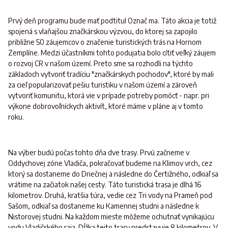
Prvý deň programu bude mať podtitul Označ ma. Táto akcia je totiž
spojená s vlaňajšou značkárskou výzvou, do ktorej sa zapojilo
približne 50 záujemcov o značenie turistických trás na Hornom
Zemplíne. Medzi účastníkmi tohto podujatia bolo cítiť veľký záujem
o rozvoj CR v našom území. Preto sme sa rozhodli na týchto
základoch vytvoriť tradíciu "značkárskych pochodov", ktoré by mali
za cieľ popularizovať pešiu turistiku v našom území a zároveň
vytvoriť komunitu, ktorá vie v prípade potreby pomôcť - napr. pri
výkone dobrovoľníckych aktivít, ktoré máme v pláne aj v tomto
roku.
Na výber budú počas tohto dňa dve trasy. Prvú začneme v
Oddychovej zóne Vladiča, pokračovať budeme na Klimov vrch, cez
ktorý sa dostaneme do Driečnej a následne do Čertižného, odkiaľ sa
vrátime na začiatok našej cesty. Táto turistická trasa je dlhá 16
kilometrov. Druhá, kratšia túra, vedie cez Tri vody na Prameň pod
Sašom, odkiaľ sa dostaneme ku Kamennej studni a následne k
Nistorovej studni. Na každom mieste môžeme ochutnať vynikajúcu
vodu Vladičského raja. Dĺžka tejto trasy predstavuje 8 kilometrov. V