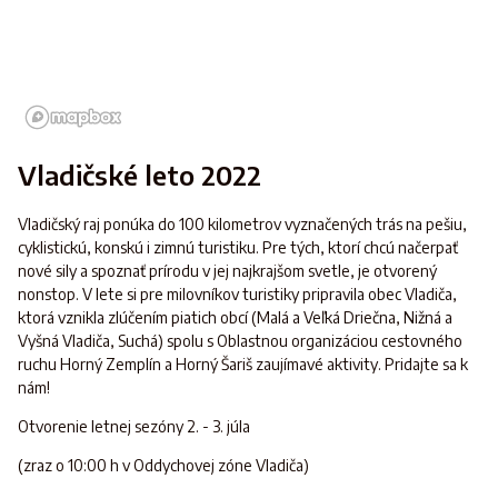
Vladičské leto 2022
Vladičský raj ponúka do 100 kilometrov vyznačených trás na pešiu,
cyklistickú, konskú i zimnú turistiku. Pre tých, ktorí chcú načerpať
nové sily a spoznať prírodu v jej najkrajšom svetle, je otvorený
nonstop. V lete si pre milovníkov turistiky pripravila obec Vladiča,
ktorá vznikla zlúčením piatich obcí (Malá a Veľká Driečna, Nižná a
Vyšná Vladiča, Suchá) spolu s Oblastnou organizáciou cestovného
ruchu Horný Zemplín a Horný Šariš zaujímavé aktivity. Pridajte sa k
nám!
Otvorenie letnej sezóny 2. - 3. júla
(zraz o 10:00 h v Oddychovej zóne Vladiča)