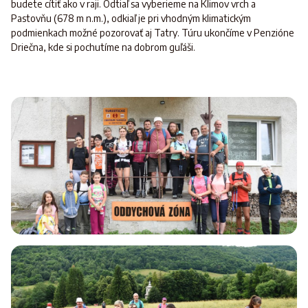
budete cítiť ako v raji. Odtiaľ sa vyberieme na Klimov vrch a
Pastovňu (678 m n.m.), odkiaľ je pri vhodným klimatickým
podmienkach možné pozorovať aj Tatry. Túru ukončíme v Penzióne
Driečna, kde si pochutíme na dobrom guľáši.