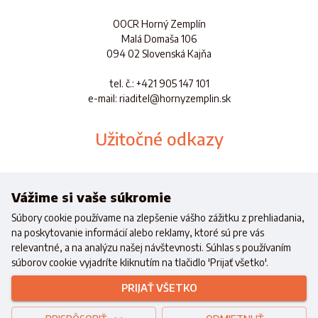
OOCR Horný Zemplín
Malá Domaša 106
094 02 Slovenská Kajňa
tel. č.
: +421 905 147 101
e-mail: riaditel@hornyzemplin.sk
Užitočné odkazy
Dokumenty
Aplikácia
Vážime si vaše súkromie
Súbory cookie používame na zlepšenie vášho zážitku z prehliadania,
na poskytovanie informácií alebo reklamy, ktoré sú pre vás
relevantné, a na analýzu našej návštevnosti. Súhlas s používaním
súborov cookie vyjadríte kliknutím na tlačidlo 'Prijať všetko'.
Realizované s finančnou podporou
Ministerstva cestovného ruchu a
PRIJAŤ VŠETKO
športu
Slovenskej republiky
Copyright © 2021 OOCR HZ.
Všetky práva vyhradené.