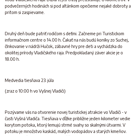
podvečerných hodinách si pod altánkom opečieme nejaké dobroty a
pritom si zaspievame.
Druhý deň bude patriť rodičom s deťmi. Začneme pri Turistickom
informačnom centre o 14.00 h. Čakať na nás budú koníky zo Suchej,
člnkovanie v nádrži Hučok, zábavné hry pre deti a vychádzka do
okolitej prírody Vladičského raja. Predpokladaný záver akcie je o
18.00 h.
Medvedia tiesňava 23. júla
(zraz o 10:00 h vo Vyšnej Vladiči)
Pozývame vás na otvorenie novej turistickej atrakcie vo Vladiči - v
časti Vyšná Vladiča. Tiesňava v dĺžke približne jeden kilometer vedie
korytom potoka, ktorý lemujú strmé svahy so skalnými útvarmi. V
potoku je množstvo kaskád, malých vodopádov a starých kmeňov.