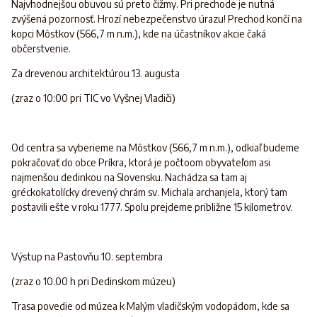
Najvhodnejšou obuvou sú preto čižmy. Pri prechode je nutná
zvýšená pozornosť. Hrozí nebezpečenstvo úrazu! Prechod končí na
kopci Môstkov (566,7 m n.m.), kde na účastníkov akcie čaká
občerstvenie.
Za drevenou architektúrou 13. augusta
(zraz o 10:00 pri TIC vo Vyšnej Vladiči)
Od centra sa vyberieme na Môstkov (566,7 m n.m.), odkiaľ budeme
pokračovať do obce Príkra, ktorá je počtoom obyvateľom asi
najmenšou dedinkou na Slovensku. Nachádza sa tam aj
gréckokatolícky drevený chrám sv. Michala archanjela, ktorý tam
postavili ešte v roku 1777. Spolu prejdeme približne 15 kilometrov.
Výstup na Pastovňu 10. septembra
(zraz o 10.00 h pri Dedinskom múzeu)
Trasa povedie od múzea k Malým vladičským vodopádom, kde sa