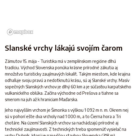
Slanské vrchy lákajú svojím čarom
Zámutov 15. mája - Turistika má v zemplínskom regióne dlhú
tradíciu. Východ Slovenska ponúka krásne prírodné zákutia aj
množstvo turisticky zaujímavých lokalít. Takým miestom, kde krajina
odhaľuje svoju pravú a nedotknutú krásu, sú aj Slanské vrchy. Masív
sopečných Slanských vrchov je dlhý 60 km a je súčasťou karpatského
vulkanického oblúka. Začína východne od Prešova a tiahne sa
smerom na juh až k hraniciam Maďarska.
Jeho najvyšším vrchom je Šimonka s výškou 1 092 m n. m. Okrem nej
sú v pohorí ešte dva vrcholy nad 1 000 m, a to Čierna hora a Tri
chotáre. Na území Slanských vrchov sa nachádzajú prírodné aj
technické zaujímavosti. Z technických treba spomenúť vysielač na
vrchu Dubník, ktorý je najvyššou stavbou Slovenska (318 m),