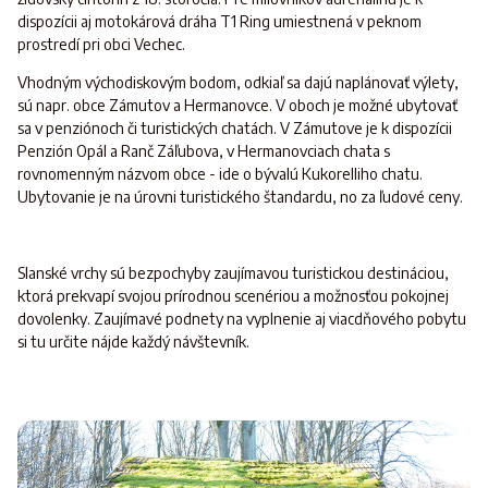
dispozícii aj motokárová dráha T1 Ring umiestnená v peknom
prostredí pri obci Vechec.
Vhodným východiskovým bodom, odkiaľ sa dajú naplánovať výlety,
sú napr. obce Zámutov a Hermanovce. V oboch je možné ubytovať
sa v penziónoch či turistických chatách. V Zámutove je k dispozícii
Penzión Opál a Ranč Záľubova, v Hermanovciach chata s
rovnomenným názvom obce - ide o bývalú Kukorelliho chatu.
Ubytovanie je na úrovni turistického štandardu, no za ľudové ceny.
Slanské vrchy sú bezpochyby zaujímavou turistickou destináciou,
ktorá prekvapí svojou prírodnou scenériou a možnosťou pokojnej
dovolenky. Zaujímavé podnety na vyplnenie aj viacdňového pobytu
si tu určite nájde každý návštevník.