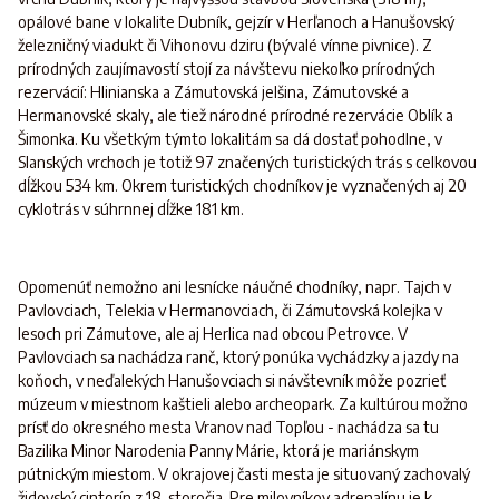
opálové bane v lokalite Dubník, gejzír v Herľanoch a Hanušovský
železničný viadukt či Vihonovu dziru (bývalé vínne pivnice). Z
prírodných zaujímavostí stojí za návštevu niekoľko prírodných
rezervácií: Hlinianska a Zámutovská jelšina, Zámutovské a
Hermanovské skaly, ale tiež národné prírodné rezervácie Oblík a
Šimonka. Ku všetkým týmto lokalitám sa dá dostať pohodlne, v
Slanských vrchoch je totiž 97 značených turistických trás s celkovou
dĺžkou 534 km. Okrem turistických chodníkov je vyznačených aj 20
cyklotrás v súhrnnej dĺžke 181 km.
Opomenúť nemožno ani lesnícke náučné chodníky, napr. Tajch v
Pavlovciach, Telekia v Hermanovciach, či Zámutovská kolejka v
lesoch pri Zámutove, ale aj Herlica nad obcou Petrovce. V
Pavlovciach sa nachádza ranč, ktorý ponúka vychádzky a jazdy na
koňoch, v neďalekých Hanušovciach si návštevník môže pozrieť
múzeum v miestnom kaštieli alebo archeopark. Za kultúrou možno
prísť do okresného mesta Vranov nad Topľou - nachádza sa tu
Bazilika Minor Narodenia Panny Márie, ktorá je mariánskym
pútnickým miestom. V okrajovej časti mesta je situovaný zachovalý
židovský cintorín z 18. storočia. Pre milovníkov adrenalínu je k