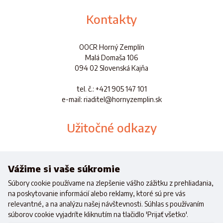
Kontakty
OOCR Horný Zemplín
Malá Domaša 106
094 02 Slovenská Kajňa
tel. č.
: +421 905 147 101
e-mail: riaditel@hornyzemplin.sk
Užitočné odkazy
Dokumenty
Aplikácia
Vážime si vaše súkromie
Súbory cookie používame na zlepšenie vášho zážitku z prehliadania,
na poskytovanie informácií alebo reklamy, ktoré sú pre vás
relevantné, a na analýzu našej návštevnosti. Súhlas s používaním
súborov cookie vyjadríte kliknutím na tlačidlo 'Prijať všetko'.
Realizované s finančnou podporou
Ministerstva cestovného ruchu a