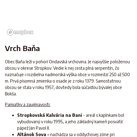
Vrch Baňa
Obec Baňa leží v pohorí Ondavská vrchovina. Je najvyššie položenou
obcou v okrese Stropkov. Vedie k nej cesta plná serpentín, čo
naznačuje i rozdielna nadmorská výška obce v rozmedzí 250 až 500
m. Prvá písomná zmienka o osade je z roku 1379. Samostatnou
obcou se stala v roku 1957, dovtedy bola súčasťou bývalej obce
Bokša.
Pamiatky a zaujímavosti:
Stropkovská Kalvária na Bani
- areál s kaplnkami bol
vybudovaný v roku 1995, a jeho základný kameň posvätil
pápež Ján Pavol II.
Altánok Sova –
nachádza sa v oddychovej zóne pri