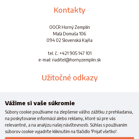
Kontakty
OOCR Horný Zemplín
Malá Domaša 106
094 02 Slovenská Kajňa
tel. č.
: +421 905 147 101
e-mail: riaditel@hornyzemplin.sk
Užitočné odkazy
Dokumenty
Aplikácia
Vážime si vaše súkromie
Súbory cookie používame na zlepšenie vášho zážitku z prehliadania,
na poskytovanie informácií alebo reklamy, ktoré sú pre vás
relevantné, a na analýzu našej návštevnosti. Súhlas s používaním
súborov cookie vyjadríte kliknutím na tlačidlo 'Prijať všetko'.
Realizované s finančnou podporou
Ministerstva cestovného ruchu a