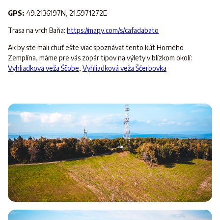
GPS:
49.2136197N, 21.5971272E
Trasa na vrch Baňa:
https://mapy.com/s/cafadabato
Ak by ste mali chuť ešte viac spoznávať tento kút Horného
Zemplína, máme pre vás zopár tipov na výlety v blízkom okolí:
Vyhliadková veža Ščobe
,
Vyhliadková veža Ščerbovka