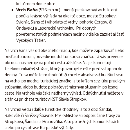
kultúrnom dome obce
Vrch Baňa
(526 m n.m.) - menší pieskovcový vrch, ktorý
ponúka krásne výhľady na okolité obce, mesto Stropkov,
Svidník, Slanské i Vihorlatské vrchy, pohorie Čergov, či
Ondavskú a Laboreckú vrchovinu. Pri dobrých
poveternostných podmienkach možno v diaľke zazrieť aj časť
Vysokých Tatier.
Na vrch Baňa vás od obecného úradu, kde môžete zaparkovať alebo
prísť autobusom, povedie modrá turistická značka. Tá vás prevedie
obcou a nasmeruje na poľnú cestu až k lúke. Na jej konci stojí
telekomunikačný stožiar, ktorý spozorujete ešte pred vstupom do
dediny. Tu sa môžete rozhodnúť, či chcete absolvovať kratšiu trasu
na vrchol po modrej turistickej značke, a to krížom cez lúku prudkým
stúpaním, alebo budete pokračovať miernym stúpaním po lesnej
ceste. Na vrchole vás čaká nádherný výhľad. Oddýchnuť si môžete v
altánku pri chate turistov KST Slávia Stropkov.
Na vrchol vedú i ďalšie turistické chodníky, a to z obcí Šandal,
Rakovčík či Šarišský Štiavnik. Pre cyklistov sú odporúčané trasy zo
Stropkova, Šandala a Hrabovčíka. A to po bežných komunikáciách
alebo po cyklotrase Karpatské výhľady.