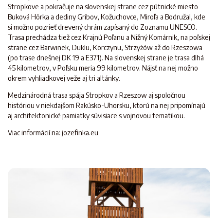
Stropkove a pokračuje na slovenskej strane cez pútnické miesto
Buková Hôrka a dediny Gribov, Kožuchovce, Miroľa a Bodružal, kde
si možno pozrieť drevený chrám zapísaný do Zoznamu UNESCO.
Trasa prechádza tiež cez Krajnú Poľanu a Nižný Komárnik, na poľskej
strane cez Barwinek, Duklu, Korczynu, Strzyżów až do Rzeszowa
(po trase dnešnej DK 19 a E371). Na slovenskej strane je trasa dlhá
45 kilometrov, v Poľsku meria 99 kilometrov. Nájsť na nej možno
okrem vyhliadkovej veže aj tri altánky.
Medzinárodná trasa spája Stropkov a Rzeszow aj spoločnou
históriou v niekdajšom Rakúsko-Uhorsku, ktorú na nej pripomínajú
aj architektonické pamiatky súvisiace s vojnovou tematikou.
Viac informácií na: jozefinka.eu