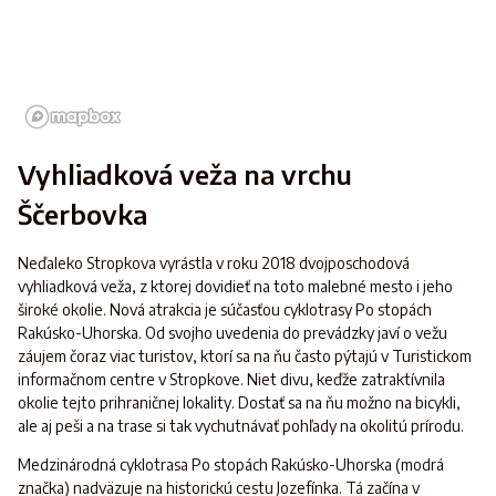
Vyhliadková veža na vrchu
Ščerbovka
Neďaleko Stropkova vyrástla v roku 2018 dvojposchodová
vyhliadková veža, z ktorej dovidieť na toto malebné mesto i jeho
široké okolie. Nová atrakcia je súčasťou cyklotrasy Po stopách
Rakúsko-Uhorska. Od svojho uvedenia do prevádzky javí o vežu
záujem čoraz viac turistov, ktorí sa na ňu často pýtajú v Turistickom
informačnom centre v Stropkove. Niet divu, keďže zatraktívnila
okolie tejto prihraničnej lokality. Dostať sa na ňu možno na bicykli,
ale aj peši a na trase si tak vychutnávať pohľady na okolitú prírodu.
Medzinárodná cyklotrasa Po stopách Rakúsko-Uhorska (modrá
značka) nadväzuje na historickú cestu Jozefínka. Tá začína v