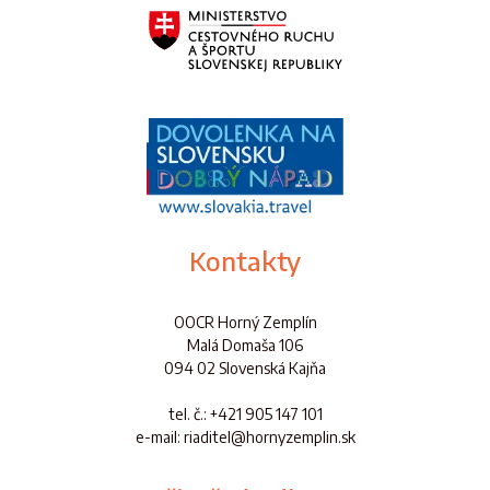
Kontakty
OOCR Horný Zemplín
Malá Domaša 106
094 02 Slovenská Kajňa
tel. č.
: +421 905 147 101
e-mail: riaditel@hornyzemplin.sk