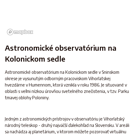
Astronomické observatórium na
Kolonickom sedle
Astronomické observatórium na Kolonickom sedle v Sninskom
okrese je vysunutým odborným pracoviskom Vihorlatskej
hvezdárne v Humennom, ktorá vznikla v roku 1986. Je situované v
oblasti s veľmi nízkou úrovňou svetelného znečistenia, v tzv. Parku
tmavej oblohy Poloniny.
Jedným z astronomických prístrojov v observatóriu je Vihorlatský
národný teleskop - druhý najväčší ďalekohľad na Slovensku. V areáli
sa nachádza aj planetárium, v ktorom môžete pozorovať virtuálnu