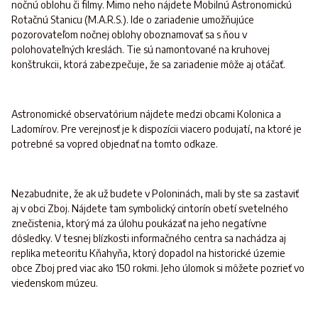
nočnú oblohu či filmy. Mimo neho nájdete Mobilnú Astronomickú
Rotačnú Stanicu (M.A.R.S.). Ide o zariadenie umožňujúce
pozorovateľom nočnej oblohy oboznamovať sa s ňou v
polohovateľných kreslách. Tie sú namontované na kruhovej
konštrukcii, ktorá zabezpečuje, že sa zariadenie môže aj otáčať.
Astronomické observatórium nájdete medzi obcami Kolonica a
Ladomírov. Pre verejnosť je k dispozícii viacero podujatí, na ktoré je
potrebné sa vopred objednať na tomto odkaze.
Nezabudnite, že ak už budete v Poloninách, mali by ste sa zastaviť
aj v obci Zboj. Nájdete tam symbolický cintorín obetí svetelného
znečistenia, ktorý má za úlohu poukázať na jeho negatívne
dôsledky. V tesnej blízkosti informačného centra sa nachádza aj
replika meteoritu Kňahyňa, ktorý dopadol na historické územie
obce Zboj pred viac ako 150 rokmi. Jeho úlomok si môžete pozrieť vo
viedenskom múzeu.