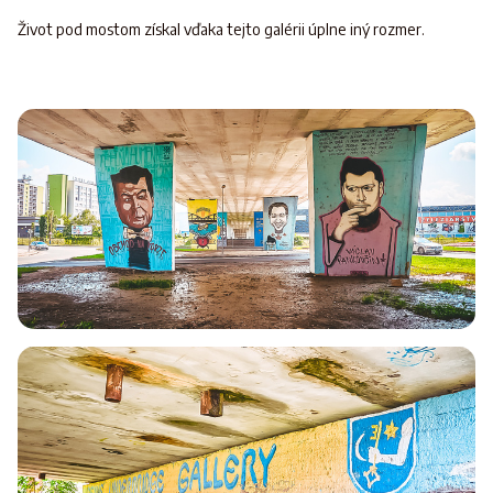
Život pod mostom získal vďaka tejto galérii úplne iný rozmer.