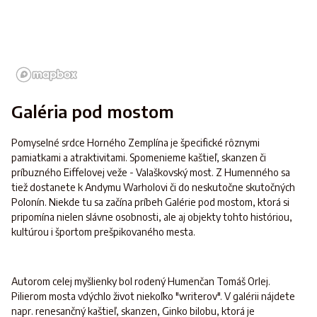
Galéria pod mostom
Pomyselné srdce Horného Zemplína je špecifické rôznymi
pamiatkami a atraktivitami. Spomenieme kaštieľ, skanzen či
príbuzného Eiffelovej veže - Valaškovský most. Z Humenného sa
tiež dostanete k Andymu Warholovi či do neskutočne skutočných
Polonín. Niekde tu sa začína príbeh Galérie pod mostom, ktorá si
pripomína nielen slávne osobnosti, ale aj objekty tohto históriou,
kultúrou i športom prešpikovaného mesta.
Autorom celej myšlienky bol rodený Humenčan Tomáš Orlej.
Pilierom mosta vdýchlo život niekoľko "writerov". V galérii nájdete
napr. renesančný kaštieľ, skanzen, Ginko bilobu, ktorá je