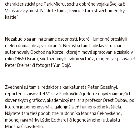
charakteristická pre Park Mieru, sochu dobrého vojaka Švejka či
Valaškovský most. Nájdete tam aj levicu, ktorá stráži humenský
kaštieľ.
Nezabudlo sa ani na známe osobnosti, ktoré Humenné preslávili
nielen doma, ale aj v zahraničí. Nechýba tam Ladislav Grosman -
autor novely Obchod na Korze, ktorej filmové spracovanie získalo v
roku 1966 Oscara, svetoznámy klavírny virtuóz, dirigent a spisovateľ
Peter Breiner či fotograf Yuri Dojč.
Zvečnení sú tam aj redaktor a karikaturista Peter Gossányi,
reportér a spisovateľ Václav Pankovčín či jeden z najvýznamnejších
slovenských grafikov, akademický maliar a profesor Orest Dubay, po
ktorom je pomenovaná aj galerijná sieň humenského kaštieľa.
Nájdete tam tiež podobizne hudobníka Mariána Čekovského,
módnej návrhárky Lýdie Eckhardt či legendárneho futbalistu
Mariána Čišovského.