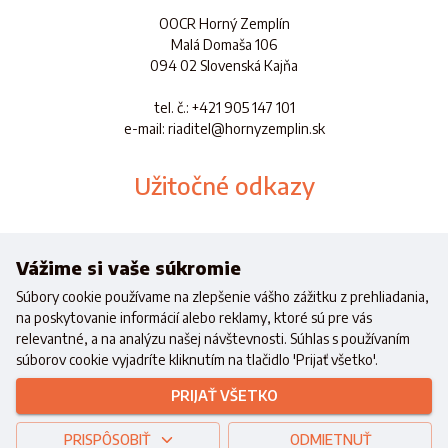
OOCR Horný Zemplín
Malá Domaša 106
094 02 Slovenská Kajňa
tel. č.
: +421 905 147 101
e-mail: riaditel@hornyzemplin.sk
Užitočné odkazy
Dokumenty
Aplikácia
Vážime si vaše súkromie
Súbory cookie používame na zlepšenie vášho zážitku z prehliadania,
na poskytovanie informácií alebo reklamy, ktoré sú pre vás
relevantné, a na analýzu našej návštevnosti. Súhlas s používaním
súborov cookie vyjadríte kliknutím na tlačidlo 'Prijať všetko'.
Realizované s finančnou podporou
Ministerstva cestovného ruchu a
PRIJAŤ VŠETKO
športu
Slovenskej republiky
Copyright © 2021 OOCR HZ.
Všetky práva vyhradené.
PRISPÔSOBIŤ
Created with
by
www.wici.sk
ODMIETNUŤ