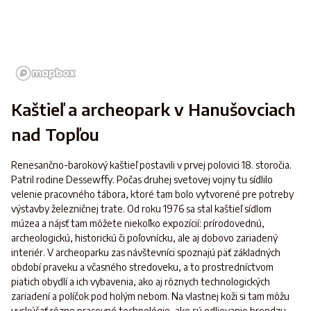
Kaštieľ a archeopark v Hanušovciach
nad Topľou
Renesančno-barokový kaštieľ postavili v prvej polovici 18. storočia.
Patril rodine Dessewffy. Počas druhej svetovej vojny tu sídlilo
velenie pracovného tábora, ktoré tam bolo vytvorené pre potreby
výstavby železničnej trate. Od roku 1976 sa stal kaštieľ sídlom
múzea a nájsť tam môžete niekoľko expozícií: prírodovednú,
archeologickú, historickú či poľovnícku, ale aj dobovo zariadený
interiér. V archeoparku zas návštevníci spoznajú päť základných
období praveku a včasného stredoveku, a to prostredníctvom
piatich obydlí a ich vybavenia, ako aj rôznych technologických
zariadení a políčok pod holým nebom. Na vlastnej koži si tam môžu
vyskúšať rôzne pracovné technológie, ako sú odlievanie brondzu,