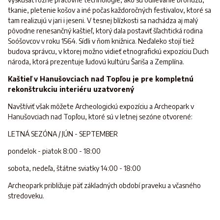
tkanie, pletenie košov a iné počas každoročných festivalov, ktoré sa
tam realizujú v jari i jeseni. V tesnej blízkosti sa nachádza aj malý
pôvodne renesančný kaštieľ, ktorý dala postaviť šľachtická rodina
Soóšovcov v roku 1564. Sídli v ňom knižnica. Neďaleko stojí tiež
budova správcu, v ktorej možno vidieť etnografickú expozíciu Duch
národa, ktorá prezentuje ľudovú kultúru Šariša a Zemplína.
Kaštieľ v Hanušovciach nad Topľou je pre kompletnú
rekonštrukciu interiéru uzatvorený
Navštíviť však môžete Archeologickú expozíciu a Archeopark v
Hanušovciach nad Topľou, ktoré sú v letnej sezóne otvorené:
LETNÁ SEZÓNA / JÚN - SEPTEMBER
pondelok - piatok 8:00 - 18:00
sobota, nedeľa, štátne sviatky 14:00 - 18:00
Archeopark približuje päť základných období praveku a včasného
stredoveku.