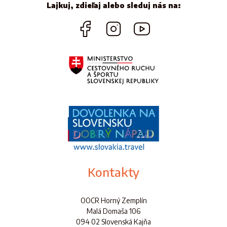
Lajkuj, zdieľaj alebo sleduj nás na:
Kontakty
OOCR Horný Zemplín
Malá Domaša 106
094 02 Slovenská Kajňa