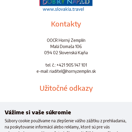
Kontakty
OOCR Horný Zemplín
Malá Domaša 106
094 02 Slovenská Kajňa
tel. č.
: +421 905 147 101
e-mail: riaditel@hornyzemplin.sk
Užitočné odkazy
Dokumenty
Aplikácia
Vážime si vaše súkromie
Súbory cookie používame na zlepšenie vášho zážitku z prehliadania,
na poskytovanie informácií alebo reklamy, ktoré sú pre vás