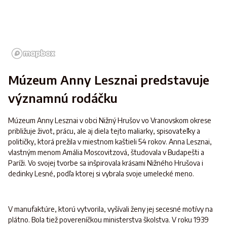
Múzeum Anny Lesznai predstavuje
významnú rodáčku
Múzeum Anny Lesznai v obci Nižný Hrušov vo Vranovskom okrese
približuje život, prácu, ale aj diela tejto maliarky, spisovateľky a
političky, ktorá prežila v miestnom kaštieli 54 rokov. Anna Lesznai,
vlastným menom Amália Moscovitzová, študovala v Budapešti a
Paríži. Vo svojej tvorbe sa inšpirovala krásami Nižného Hrušova i
dedinky Lesné, podľa ktorej si vybrala svoje umelecké meno.
V manufaktúre, ktorú vytvorila, vyšívali ženy jej secesné motívy na
plátno. Bola tiež povereníčkou ministerstva školstva. V roku 1939