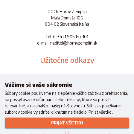
OOCR Horný Zemplín
Malá Domaša 106
094 02 Slovenská Kajňa
tel. č.
: +421 905 147 101
e-mail: riaditel@hornyzemplin.sk
Užitočné odkazy
Dokumenty
Aplikácia
Vážime si vaše súkromie
Súbory cookie používame na zlepšenie vášho zážitku z prehliadania,
na poskytovanie informácií alebo reklamy, ktoré sú pre vás
relevantné, a na analýzu našej návštevnosti. Súhlas s používaním
súborov cookie vyjadríte kliknutím na tlačidlo 'Prijať všetko'.
Realizované s finančnou podporou
Ministerstva cestovného ruchu a
PRIJAŤ VŠETKO
športu
Slovenskej republiky
Copyright © 2021 OOCR HZ.
Všetky práva vyhradené.