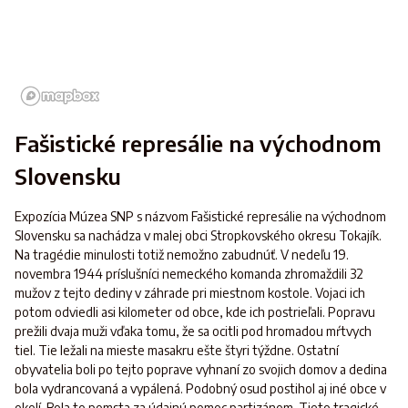
Fašistické represálie na východnom
Slovensku
Expozícia Múzea SNP s názvom Fašistické represálie na východnom
Slovensku sa nachádza v malej obci Stropkovského okresu Tokajík.
Na tragédie minulosti totiž nemožno zabudnúť. V nedeľu 19.
novembra 1944 príslušníci nemeckého komanda zhromaždili 32
mužov z tejto dediny v záhrade pri miestnom kostole. Vojaci ich
potom odviedli asi kilometer od obce, kde ich postrieľali. Popravu
prežili dvaja muži vďaka tomu, že sa ocitli pod hromadou mŕtvych
tiel. Tie ležali na mieste masakru ešte štyri týždne. Ostatní
obyvatelia boli po tejto poprave vyhnaní zo svojich domov a dedina
bola vydrancovaná a vypálená. Podobný osud postihol aj iné obce v
okolí. Bola to pomsta za údajnú pomoc partizánom. Tieto tragické