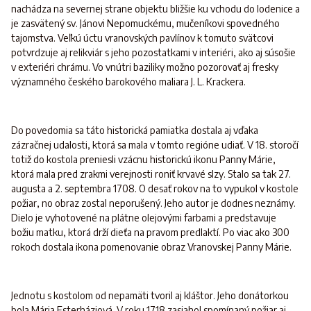
nachádza na severnej strane objektu bližšie ku vchodu do lodenice a
je zasvätený sv. Jánovi Nepomuckému, mučeníkovi spovedného
tajomstva. Veľkú úctu vranovských pavlínov k tomuto svätcovi
potvrdzuje aj relikviár s jeho pozostatkami v interiéri, ako aj súsošie
v exteriéri chrámu. Vo vnútri baziliky možno pozorovať aj fresky
významného českého barokového maliara J. L. Krackera.
Do povedomia sa táto historická pamiatka dostala aj vďaka
zázračnej udalosti, ktorá sa mala v tomto regióne udiať. V 18. storočí
totiž do kostola preniesli vzácnu historickú ikonu Panny Márie,
ktorá mala pred zrakmi verejnosti roniť krvavé slzy. Stalo sa tak 27.
augusta a 2. septembra 1708. O desať rokov na to vypukol v kostole
požiar, no obraz zostal neporušený. Jeho autor je dodnes neznámy.
Dielo je vyhotovené na plátne olejovými farbami a predstavuje
božiu matku, ktorá drží dieťa na pravom predlaktí. Po viac ako 300
rokoch dostala ikona pomenovanie obraz Vranovskej Panny Márie.
Jednotu s kostolom od nepamäti tvoril aj kláštor. Jeho donátorkou
bola Mária Esterháziová. V roku 1718 zasiahol spomínaný požiar aj