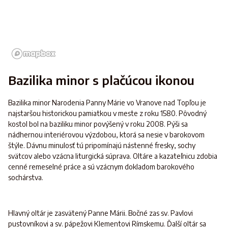
Bazilika minor s plačúcou ikonou
Bazilika minor Narodenia Panny Márie vo Vranove nad Topľou je
najstaršou historickou pamiatkou v meste z roku 1580. Pôvodný
kostol bol na baziliku minor povýšený v roku 2008. Pýši sa
nádhernou interiérovou výzdobou, ktorá sa nesie v barokovom
štýle. Dávnu minulosť tú pripomínajú nástenné fresky, sochy
svätcov alebo vzácna liturgická súprava. Oltáre a kazateľnicu zdobia
cenné remeselné práce a sú vzácnym dokladom barokového
sochárstva.
Hlavný oltár je zasvätený Panne Márii. Bočné zas sv. Pavlovi
pustovníkovi a sv. pápežovi Klementovi Rímskemu. Ďalší oltár sa