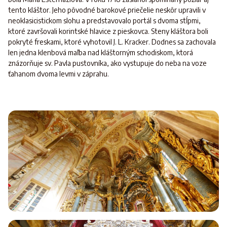
tento kláštor. Jeho pôvodné barokové priečelie neskôr upravili v
neoklasicistickom slohu a predstavovalo portál s dvoma stĺpmi,
ktoré završovali korintské hlavice z pieskovca. Steny kláštora boli
pokryté freskami, ktoré vyhotovil J. L. Kracker. Dodnes sa zachovala
len jedna klenbová maľba nad kláštorným schodiskom, ktorá
znázorňuje sv. Pavla pustovníka, ako vystupuje do neba na voze
ťahanom dvoma levmi v záprahu.