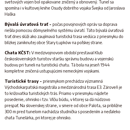
svetových vojen bol opakovane zničený a obnovený. Tunel sa
spomína i v kultovej knihe Osudy dobrého vojaka Švejka od Jaroslava
Haška
Bývalá úvraťová trať -
počas povojnových opráv sa doprava
riešila pomocou dômyselného systému úvratí. Táto bývalá úvraťová
trať dnes slúži ako zaujímavá turistická trasa vedúca z priesmyku do
blízkej zaniknutej obce Stary Łupków na poľskej strane.
Chata KČST:
V medzivojnovom období prestaval Klub
československých turistov staršiu správnu budovu a vojenskú
budovu pri tuneli na turistickú chatu. Tá bola na jeseň 1944
kompletne zničená ustupujúcimi nemeckými vojskami.
Turistické trasy -
priesmykom prechádza významná
Východokarpatská magistrála a medzinárodná trasa E3. Zároveň je
to križovatka turistických trás. Priamo v priesmyku nájdete
posedenie, ohnisko i tzv. Vlčiu búdu, v ktorej sa dá núdzovo
prespať. Na slovenskej strane, v smere od obce Palota, sa približne
300 m pred tunelom nachádza studnička s posedením a neďaleko
chata Tunelárka, pri ktorej je ohnisko.