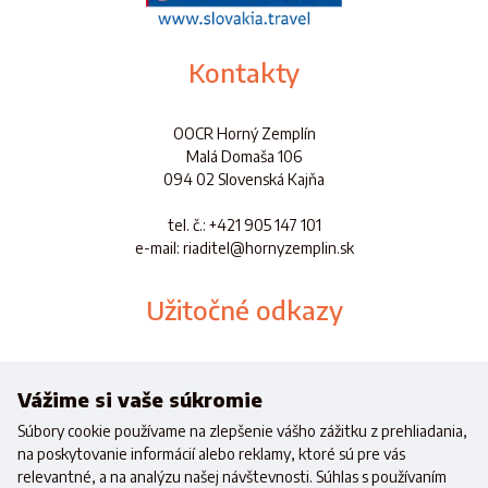
Kontakty
OOCR Horný Zemplín
Malá Domaša 106
094 02 Slovenská Kajňa
tel. č.
: +421 905 147 101
e-mail: riaditel@hornyzemplin.sk
Užitočné odkazy
Dokumenty
Aplikácia
Vážime si vaše súkromie
Súbory cookie používame na zlepšenie vášho zážitku z prehliadania,
na poskytovanie informácií alebo reklamy, ktoré sú pre vás
relevantné, a na analýzu našej návštevnosti. Súhlas s používaním