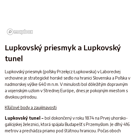
Lupkovský priesmyk a Lupkovský
tunel
Lupkovský priesmyk (poľsky Przełęcz Łupkowska) v Laboreckej
vrchovine je strategické horské sedlo na hranici Slovenska a Poľska v
nadmorskej výške 640 m n.m. V minulosti bol dôležitým dopravným
a vojenským uzlom v Strednej Európe, dnes je pokojným miestom s
divokou prírodou.
Kľúčové body a zaujímavosti
Lupkovský tunel –
bol dokončený v roku 1874 na Prvej uhorsko-
galícijskej železnici, ktorá spájala Budapešť s Przemyślom. Je dlhý 416
metrov a prechádza priamo pod štátnou hranicou. Počas oboch