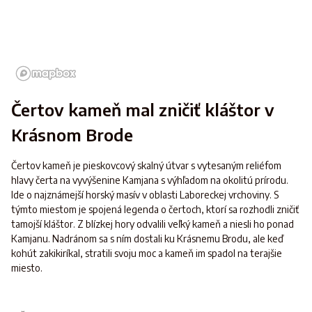
Čertov kameň mal zničiť kláštor v
Krásnom Brode
Čertov kameň je pieskovcový skalný útvar s vytesaným reliéfom
hlavy čerta na vyvýšenine Kamjana s výhľadom na okolitú prírodu.
Ide o najznámejší horský masív v oblasti Laboreckej vrchoviny. S
týmto miestom je spojená legenda o čertoch, ktorí sa rozhodli zničiť
tamojší kláštor. Z blízkej hory odvalili veľký kameň a niesli ho ponad
Kamjanu. Nadránom sa s ním dostali ku Krásnemu Brodu, ale keď
kohút zakikiríkal, stratili svoju moc a kameň im spadol na terajšie
miesto.