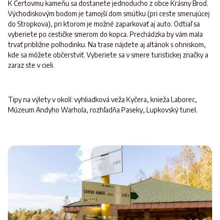
K Čertovmu kameňu sa dostanete jednoducho z obce Krásny Brod.
Východiskovým bodom je tamojší dom smútku (pri ceste smerujúcej
do Stropkova), pri ktorom je možné zaparkovať aj auto. Odtiaľ sa
vyberiete po cestičke smerom do kopca. Prechádzka by vám mala
trvať približne polhodinku. Na trase nájdete aj altánok s ohniskom,
kde sa môžete občerstviť. Vyberiete sa v smere turistickej značky a
zaraz ste v cieli.
Tipy na výlety v okolí: vyhliadková veža Kyčera, knieža Laborec,
Múzeum Andyho Warhola, rozhľadňa Paseky, Lupkovský tunel.