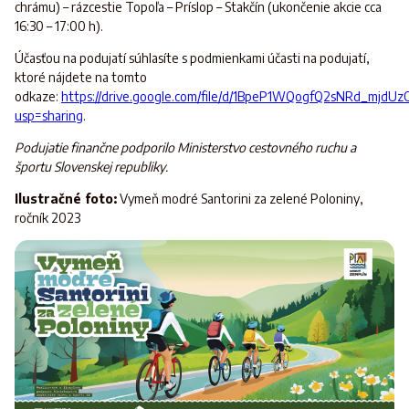
chrámu) – rázcestie Topoľa – Príslop – Stakčín (ukončenie akcie cca
16:30 – 17:00 h).
Účasťou na podujatí súhlasíte s podmienkami účasti na podujatí,
ktoré nájdete na tomto
odkaze:
https://drive.google.com/file/d/1BpeP1WQogfQ2sNRd_mjdUz
usp=sharing
.
Podujatie finančne podporilo Ministerstvo cestovného ruchu a
športu Slovenskej republiky.
Ilustračné foto:
Vymeň modré Santorini za zelené Poloniny,
ročník 2023