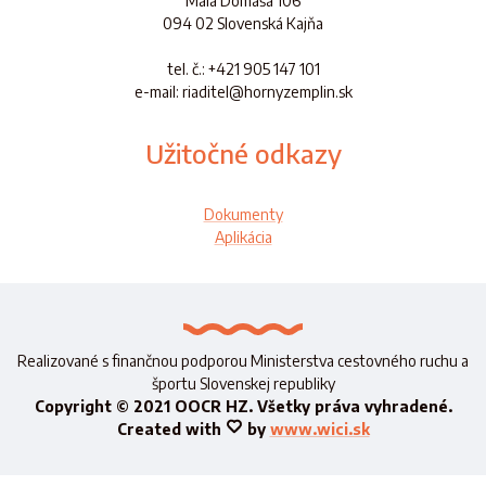
Malá Domaša 106
094 02 Slovenská Kajňa
tel. č.
: +421 905 147 101
e-mail: riaditel@hornyzemplin.sk
Užitočné odkazy
Dokumenty
Aplikácia
Realizované s finančnou podporou
Ministerstva cestovného ruchu a
športu
Slovenskej republiky
Copyright © 2021 OOCR HZ.
Všetky práva vyhradené.
Created with
by
www.wici.sk