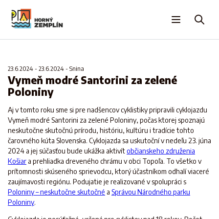
23.6.2024
-
23.6.2024
-
Snina
Vymeň modré Santorini za zelené
Poloniny
Aj v tomto roku sme si pre nadšencov cyklistiky pripravili cyklojazdu
Vymeň modré Santorini za zelené Poloniny, počas ktorej spoznajú
neskutočne skutočnú prírodu, históriu, kultúru i tradície tohto
čarovného kúta Slovenska. Cyklojazda sa uskutoční v nedeľu 23. júna
2024 a jej súčasťou bude ukážka aktivít
občianskeho združenia
Košiar
a prehliadka dreveného chrámu v obci Topoľa. To všetko v
prítomnosti skúseného sprievodcu, ktorý účastníkom odhalí viaceré
zaujímavosti regiónu. Podujatie je realizované v spolupráci s
Poloniny – neskutočne skutočné
a
Správou Národného parku
Poloniny
.