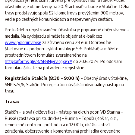
Cyklojazda je nesúťažná, určená pre cyklistov nad 18 rokov. Počet
účastníkov je obmedzený na 20. Štartovať sa bude v Stakčíne. Dĺžka
trasy predstavuje spolu 52 kilometrov s prevýšením 900 metrov,
vedie po cestných komunikáciách a nespevnených cestách.
Pre každého registrovaného účastníka je pripravené občerstvenie a
medaila. Na cyklojazdu si môžete objednať e-bajk cez
www.poloniny.bike
za zľavnenú cenu 29 eur. Dobrovoľné
štartovné na podporu cykloturistiky je 5 €. Prihlásiť sa môžete
prostredníctvom formulára zverejneného na
https://forms.gle/37SBBNjyrvicgxeYA
do 20.6.2024. Po odoslaní
formulára čakajte na potvrdenie registrácie.
Registrácia Stakčín (8:30 – 9:00 h) –
Obecný úrad v Stakčíne,
SNP 574/6, Stakčín. Po registrácii nás čaká individuálny nástup na
trasu.
Trasa:
Stakčín – Jalová (križovatka) - nástup na okruh popri VD Starina –
Ruské (zastávka pri studničke) – Runina – Topoľa (Košiar, o.z.,
remeselné centrum – príchod cca o 12:00 h, ukážka aktivít
združenia, občerstvenie a komentovaná prehliadka dreveného